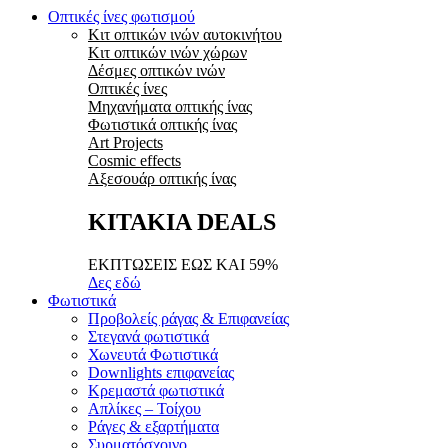
Οπτικές ίνες φωτισμού
Κιτ οπτικών ινών αυτοκινήτου
Κιτ οπτικών ινών χώρων
Δέσμες οπτικών ινών
Οπτικές ίνες
Μηχανήματα οπτικής ίνας
Φωτιστικά οπτικής ίνας
Art Projects
Cosmic effects
Αξεσουάρ οπτικής ίνας
ΚΙΤΑΚΙΑ DEALS
ΕΚΠΤΩΣΕΙΣ ΕΩΣ ΚΑΙ 59%
Δες εδώ
Φωτιστικά
Προβολείς ράγας & Επιφανείας
Στεγανά φωτιστικά
Χωνευτά Φωτιστικά
Downlights επιφανείας
Κρεμαστά φωτιστικά
Απλίκες – Τοίχου
Ράγες & εξαρτήματα
Συρματόσχοινο