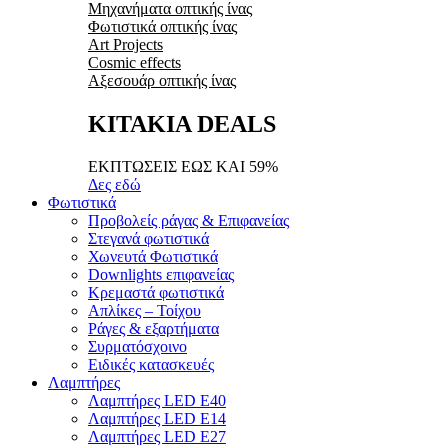
Μηχανήματα οπτικής ίνας
Φωτιστικά οπτικής ίνας
Art Projects
Cosmic effects
Αξεσουάρ οπτικής ίνας
ΚΙΤΑΚΙΑ DEALS
ΕΚΠΤΩΣΕΙΣ ΕΩΣ ΚΑΙ 59%
Δες εδώ
Φωτιστικά
Προβολείς ράγας & Επιφανείας
Στεγανά φωτιστικά
Χωνευτά Φωτιστικά
Downlights επιφανείας
Κρεμαστά φωτιστικά
Απλίκες – Τοίχου
Ράγες & εξαρτήματα
Συρματόσχοινο
Ειδικές κατασκευές
Λαμπτήρες
Λαμπτήρες LED E40
Λαμπτήρες LED E14
Λαμπτήρες LED E27