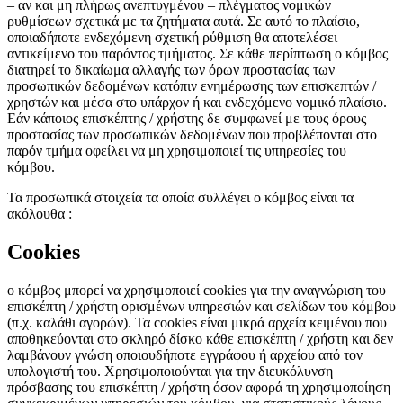
– αν και μη πλήρως ανεπτυγμένου – πλέγματος νομικών
ρυθμίσεων σχετικά με τα ζητήματα αυτά. Σε αυτό το πλαίσιο,
οποιαδήποτε ενδεχόμενη σχετική ρύθμιση θα αποτελέσει
αντικείμενο του παρόντος τμήματος. Σε κάθε περίπτωση ο κόμβος
διατηρεί το δικαίωμα αλλαγής των όρων προστασίας των
προσωπικών δεδομένων κατόπιν ενημέρωσης των επισκεπτών /
χρηστών και μέσα στο υπάρχον ή και ενδεχόμενο νομικό πλαίσιο.
Εάν κάποιος επισκέπτης / χρήστης δε συμφωνεί με τους όρους
προστασίας των προσωπικών δεδομένων που προβλέπονται στο
παρόν τμήμα οφείλει να μη χρησιμοποιεί τις υπηρεσίες του
κόμβου.
Τα προσωπικά στοιχεία τα οποία συλλέγει ο κόμβος είναι τα
ακόλουθα :
Cookies
ο κόμβος μπορεί να χρησιμοποιεί cookies για την αναγνώριση του
επισκέπτη / χρήστη ορισμένων υπηρεσιών και σελίδων του κόμβου
(π.χ. καλάθι αγορών). Τα cookies είναι μικρά αρχεία κειμένου που
αποθηκεύονται στο σκληρό δίσκο κάθε επισκέπτη / χρήστη και δεν
λαμβάνουν γνώση οποιουδήποτε εγγράφου ή αρχείου από τον
υπολογιστή του. Χρησιμοποιούνται για την διευκόλυνση
πρόσβασης του επισκέπτη / χρήστη όσον αφορά τη χρησιμοποίηση