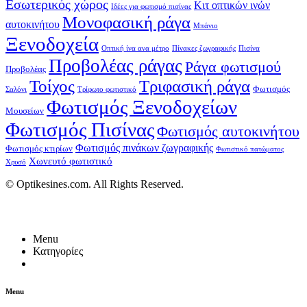
Εσωτερικός χώρος
Κιτ οπτικών ινών
Ιδέες για φωτισμό πισίνας
Μονοφασική ράγα
αυτοκινήτου
Μπάνιο
Ξενοδοχεία
Οπτική ίνα ανα μέτρο
Πίνακες ζωγραφικής
Πισίνα
Προβολέας ράγας
Ράγα φωτισμού
Προβολέας
Τοίχος
Τριφασική ράγα
Φωτισμός
Σαλόνι
Τρίφωτο φωτιστικό
Φωτισμός Ξενοδοχείων
Μουσείων
Φωτισμός Πισίνας
Φωτισμός αυτοκινήτου
Φωτισμός πινάκων ζωγραφικής
Φωτισμός κτιρίων
Φωτιστικό πατώματος
Χωνευτό φωτιστικό
Χρυσό
© Optikesines.com. All Rights Reserved.
Menu
Κατηγορίες
Menu