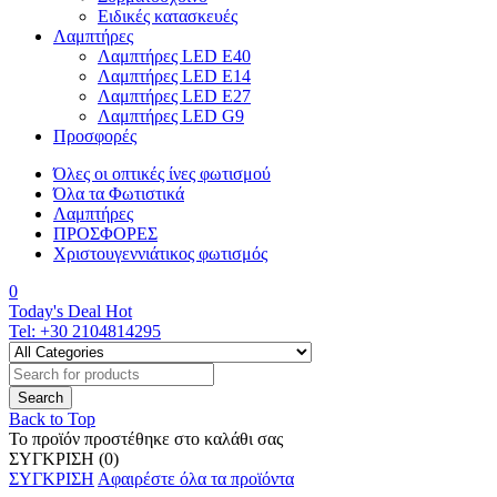
Ειδικές κατασκευές
Λαμπτήρες
Λαμπτήρες LED E40
Λαμπτήρες LED E14
Λαμπτήρες LED E27
Λαμπτήρες LED G9
Προσφορές
Όλες οι οπτικές ίνες φωτισμού
Όλα τα Φωτιστικά
Λαμπτήρες
ΠΡΟΣΦΟΡΕΣ
Χριστουγεννιάτικος φωτισμός
0
Today's Deal
Hot
Tel:
+30 2104814295
Back to Top
Το προϊόν προστέθηκε στο καλάθι σας
ΣΥΓΚΡΙΣΗ
(0)
ΣΥΓΚΡΙΣΗ
Αφαιρέστε όλα τα προϊόντα