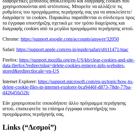
διαφορετικές μεθόδους αποκλεισμού και διαγραφής cookies που
χρησιμοποιούνται από ιστότοπους. Μπορείτε να αλλάξετε τις
ρυθμίσεις του προγράμματος περιήγησής σας για να αποκλείσετε/
διαγράψετε τα cookies. Παρακάτω παρατίθενται οι σύνδεσμοι προς
τα έγγραφα υποστήριξης σχετικά με τον τρόπο διαχείρισης και
διαγραφής cookies από τα μεγάλα προγράμματα περιήγησης ιστού.
Chrome:
https://support.google.com/accounts/answer/32050
Safari:
https://support.apple.com/en-in/guide/safari/sfri11471/mac
Firefox:
https://support.mozilla.org/en-US/kb/clear-cookies-and-site-
data-firefox?redirectslug=delete-cookies-remove-info-websites-
stored&redirectlocale=en-US
Internet Explorer:
https://support.microsoft.com/en-us/topic/how-to-
delete-cookie-files-in-internet-explorer-bca9446f-d873-78de-77ba-
d42645fa52fc
Εάν χρησιμοποιείτε οποιοδήποτε άλλο πρόγραμμα περιήγησης
ιστού, επισκεφτείτε τα επίσημα έγγραφα υποστήριξης του
προγράμματος περιήγησής σας.
Links (“Δεσμοί”)