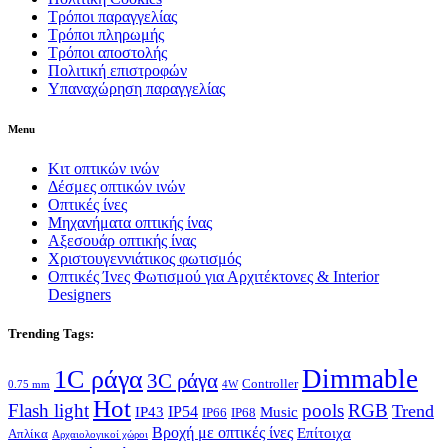
Τρόποι παραγγελίας
Τρόποι πληρωμής
Τρόποι αποστολής
Πολιτική επιστροφών
Υπαναχώρηση παραγγελίας
Menu
Κιτ οπτικών ινών
Δέσμες οπτικών ινών
Οπτικές ίνες
Μηχανήματα οπτικής ίνας
Αξεσουάρ οπτικής ίνας
Χριστουγεννιάτικος φωτισμός
Οπτικές Ίνες Φωτισμού για Αρχιτέκτονες & Interior
Designers
Trending Tags:
Dimmable
1C ράγα
3C ράγα
Controller
0.75 mm
4W
Hot
Flash light
pools
RGB
Trend
IP54
IP43
Music
IP66
IP68
Βροχή με οπτικές ίνες
Επίτοιχα
Απλίκα
Αρχαιολογικοί χώροι