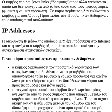
Ο κόμβος περιλαμβάνει links (“δεσμούς”) προς άλλα websites τα
οποία και δεν ελέγχονται από το ίδιο αλλά από τους τρίτους φορείς
(φυσικά ή νομικά πρόσωπα) . Σε καμία περίπτωση δεν ευθύνεται ο
κόμβος για τους Όρους Προστασίας των Προσωπικών Δεδομένων
τους οποίους αυτοί ακολουθούν.
IP Addresses
H διεύθυνση IP μέσω της οποίας ο Η/Υ έχει πρόσβαση στο Internet
και στη συνέχεια ο κόμβος αξιοποιείται αποκλειστικά για την
συγκέντρωση στατιστικών στοιχείων.
Γενικοί όροι προστασίας των προσωπικών δεδομένων
ο κόμβος διαφυλάσσει τον προσωπικό χαρακτήρα των
στοιχείων σας και δε δύναται να τα μεταβιβάσει σε
οποιονδήποτε τρίτο (φυσικό ή νομικό πρόσωπο) για κανένα
λόγο με την εξαίρεση σχετικών διατάξεων του νόμου και
προς τις αρμόδιες και μόνο αρχές.
το τεχνικό προσωπικό του κόμβου δεν θεωρείται τρίτος
ανεξάρτητα από το είδος σύμβασης που υπάρχει μεταξύ του
κόμβου και του ιδιοκτήτη του περιεχομένου. Το αυτό ισχύει
ακόμη και αν η σύμβαση μεταξύ του κόμβου και του
ιδιοκτήτη του περιεχομένου είναι προφορική ή σιωπηρή.