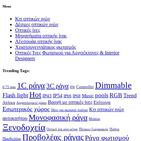
Menu
Κιτ οπτικών ινών
Δέσμες οπτικών ινών
Οπτικές ίνες
Μηχανήματα οπτικής ίνας
Αξεσουάρ οπτικής ίνας
Χριστουγεννιάτικος φωτισμός
Οπτικές Ίνες Φωτισμού για Αρχιτέκτονες & Interior
Designers
Trending Tags:
Dimmable
1C ράγα
3C ράγα
Controller
0.75 mm
4W
Hot
Flash light
pools
RGB
Trend
IP54
IP43
Music
IP66
IP68
Βροχή με οπτικές ίνες
Επίτοιχα
Απλίκα
Αρχαιολογικοί χώροι
Εσωτερικός χώρος
Κιτ οπτικών ινών
Ιδέες για φωτισμό πισίνας
Μονοφασική ράγα
αυτοκινήτου
Μπάνιο
Ξενοδοχεία
Οπτική ίνα ανα μέτρο
Πίνακες ζωγραφικής
Πισίνα
Προβολέας ράγας
Ράγα φωτισμού
Προβολέας