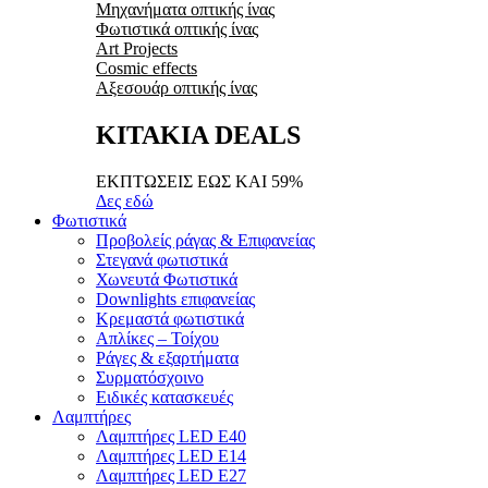
Μηχανήματα οπτικής ίνας
Φωτιστικά οπτικής ίνας
Art Projects
Cosmic effects
Αξεσουάρ οπτικής ίνας
ΚΙΤΑΚΙΑ DEALS
ΕΚΠΤΩΣΕΙΣ ΕΩΣ ΚΑΙ 59%
Δες εδώ
Φωτιστικά
Προβολείς ράγας & Επιφανείας
Στεγανά φωτιστικά
Χωνευτά Φωτιστικά
Downlights επιφανείας
Κρεμαστά φωτιστικά
Απλίκες – Τοίχου
Ράγες & εξαρτήματα
Συρματόσχοινο
Ειδικές κατασκευές
Λαμπτήρες
Λαμπτήρες LED E40
Λαμπτήρες LED E14
Λαμπτήρες LED E27