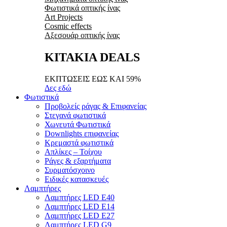
Φωτιστικά οπτικής ίνας
Art Projects
Cosmic effects
Αξεσουάρ οπτικής ίνας
ΚΙΤΑΚΙΑ DEALS
ΕΚΠΤΩΣΕΙΣ ΕΩΣ ΚΑΙ 59%
Δες εδώ
Φωτιστικά
Προβολείς ράγας & Επιφανείας
Στεγανά φωτιστικά
Χωνευτά Φωτιστικά
Downlights επιφανείας
Κρεμαστά φωτιστικά
Απλίκες – Τοίχου
Ράγες & εξαρτήματα
Συρματόσχοινο
Ειδικές κατασκευές
Λαμπτήρες
Λαμπτήρες LED E40
Λαμπτήρες LED E14
Λαμπτήρες LED E27
Λαμπτήρες LED G9