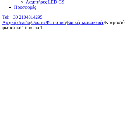
Λαμπτήρες LED G9
Προσφορές
Tel:
+30 2104814295
Αρχική σελίδα
/
Όλα τα Φωτιστικά
/
Ειδικές κατασκευές
/
Κρεμαστό
φωτιστικό Tubo lua 1