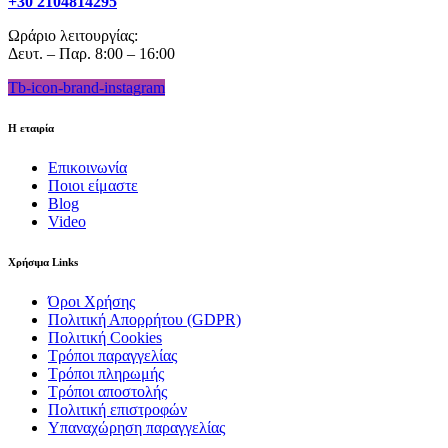
+30 2104814295
Ωράριο λειτουργίας:
Δευτ. – Παρ. 8:00 – 16:00
Tb-icon-brand-instagram
Η εταιρία
Επικοινωνία
Ποιοι είμαστε
Blog
Video
Χρήσιμα Links
Όροι Χρήσης
Πολιτική Απορρήτου (GDPR)
Πολιτική Cookies
Τρόποι παραγγελίας
Τρόποι πληρωμής
Τρόποι αποστολής
Πολιτική επιστροφών
Υπαναχώρηση παραγγελίας