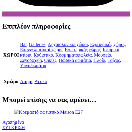
Επιπλέον πληροφορίες
Bar
,
Galleries
,
Αρχαιολογικοί χώροι
,
Εξωτερικός χώρος
,
Επαγγελματικοί χώροι
,
Εσωτερικός χώρος
,
Ιστορικά
ΧΩΡΟΙ
κτίρια
,
Καθιστικό
,
Κοσμηματοπωλεία
,
Μουσεία
,
Ξενοδοχεία
,
Οικίες
,
Παιδικά δωμάτια
,
Πλοία
,
Τοίχος
,
Υπνοδωμάτια
Χρώμα
Ασημί
,
Λευκό
Μπορεί επίσης να σας αρέσει…
Αγαπημένα
ΣΥΓΚΡΙΣΗ