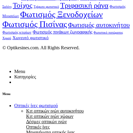
Τοίχος
Τριφασική ράγα
Φωτισμός
Σαλόνι
Τρίφωτο φωτιστικό
Φωτισμός Ξενοδοχείων
Μουσείων
Φωτισμός Πισίνας
Φωτισμός αυτοκινήτου
Φωτισμός πινάκων ζωγραφικής
Φωτισμός κτιρίων
Φωτιστικό πατώματος
Χωνευτό φωτιστικό
Χρυσό
© Optikesines.com. All Rights Reserved.
Menu
Κατηγορίες
Menu
Οπτικές ίνες φωτισμού
Κιτ οπτικών ινών αυτοκινήτου
Κιτ οπτικών ινών χώρων
Δέσμες οπτικών ινών
Οπτικές ίνες
Μηχανήματα οπτικής ίνας