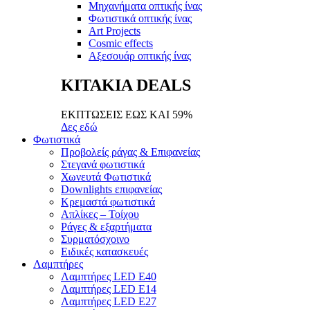
Μηχανήματα οπτικής ίνας
Φωτιστικά οπτικής ίνας
Art Projects
Cosmic effects
Αξεσουάρ οπτικής ίνας
ΚΙΤΑΚΙΑ DEALS
ΕΚΠΤΩΣΕΙΣ ΕΩΣ ΚΑΙ 59%
Δες εδώ
Φωτιστικά
Προβολείς ράγας & Επιφανείας
Στεγανά φωτιστικά
Χωνευτά Φωτιστικά
Downlights επιφανείας
Κρεμαστά φωτιστικά
Απλίκες – Τοίχου
Ράγες & εξαρτήματα
Συρματόσχοινο
Ειδικές κατασκευές
Λαμπτήρες
Λαμπτήρες LED E40
Λαμπτήρες LED E14
Λαμπτήρες LED E27