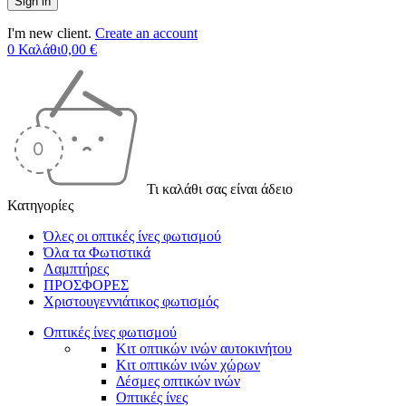
I'm new client.
Create an account
0
Καλάθι
0,00
€
Τι καλάθι σας είναι άδειο
Κατηγορίες
Όλες οι οπτικές ίνες φωτισμού
Όλα τα Φωτιστικά
Λαμπτήρες
ΠΡΟΣΦΟΡΕΣ
Χριστουγεννιάτικος φωτισμός
Οπτικές ίνες φωτισμού
Κιτ οπτικών ινών αυτοκινήτου
Κιτ οπτικών ινών χώρων
Δέσμες οπτικών ινών
Οπτικές ίνες