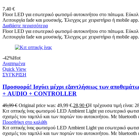
7,40
€
Floor LED για εσωτερικό φωτισμό αυτοκινήτου στο πάτωμα. Εύκολη
Λειτουργία fade και μουσικής. Έλεγχος με χειριστήριο ή mobile app.
Διαβάστε περισσότερα
Floor LED για εσωτερικό φωτισμό αυτοκινήτου στο πάτωμα. Εύκολη
Λειτουργία fade και μουσικής. Έλεγχος με χειριστήριο ή mobile app.
-42%
Hot
Αγαπημένα
Quick View
ΣΥΓΚΡΙΣΗ
Προσφορά! Ισχύει μέχρι εξαντλήσεως των αποθεμάτ
+ AUDIO + CONTROLLER
49,99
€
Original price was: 49,99 €.
28,90
€
Η τρέχουσα τιμή είναι: 28
Κιτ οπτικής ίνας φωτισμού LED Ambient Light για εσωτερικό φωτι
σχισμές του ταμπλό και των πορτών του αυτοκινήτου. Με bluetooth
Προσθήκη στο καλάθι
Κιτ οπτικής ίνας φωτισμού LED Ambient Light για εσωτερικό φωτι
σχισμές του ταμπλό και των πορτών του αυτοκινήτου. Με bluetooth