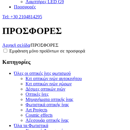
Λαμπτήρες LED G9
Προσφορές
Tel:
+30 2104814295
ΠΡΟΣΦΟΡΕΣ
Αρχική σελίδα
/
ΠΡΟΣΦΟΡΕΣ
Εμφάνιση μόνο προϊόντων σε προσφορά
Κατηγορίες
Όλες οι οπτικές ίνες φωτισμού
Κιτ οπτικών ινών αυτοκινήτου
Κιτ οπτικών ινών χώρων
Δέσμες οπτικών ινών
Οπτικές ίνες
Μηχανήματα οπτικής ίνας
Φωτιστικά οπτικής ίνας
Art Projects
Cosmic effects
Αξεσουάρ οπτικής ίνας
Όλα τα Φωτιστικά