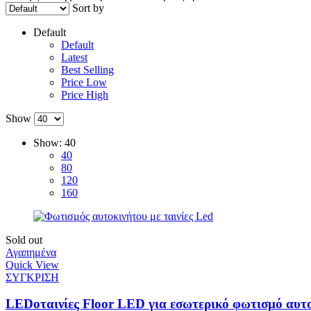
Sort by
Default
Default
Latest
Best Selling
Price Low
Price High
Show
Show:
40
40
80
120
160
Sold out
Αγαπημένα
Quick View
ΣΥΓΚΡΙΣΗ
LEDοταινίες Floor LED για εσωτερικό φωτισμό