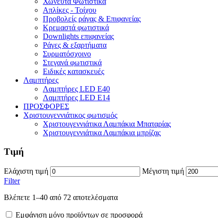
Χωνευτά Φωτιστικά
Απλίκες - Τοίχου
Προβολείς ράγας & Επιφανείας
Κρεμαστά φωτιστικά
Downlights επιφανείας
Ράγες & εξαρτήματα
Συρματόσχοινο
Στεγανά φωτιστικά
Ειδικές κατασκευές
Λαμπτήρες
Λαμπτήρες LED E40
Λαμπτήρες LED E14
ΠΡΟΣΦΟΡΕΣ
Χριστουγεννιάτικος φωτισμός
Χριστουγεννιάτικα Λαμπάκια Μπαταρίας
Χριστουγεννιάτικα Λαμπάκια μπρίζας
Τιμή
Ελάχιστη τιμή
Μέγιστη τιμή
Filter
Βλέπετε 1–40 από 72 αποτελέσματα
Εμφάνιση μόνο προϊόντων σε προσφορά