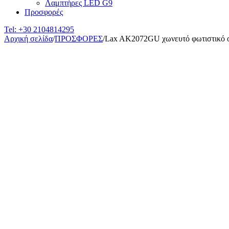
Λαμπτήρες LED G9
Προσφορές
Tel:
+30 2104814295
Αρχική σελίδα
/
ΠΡΟΣΦΟΡΕΣ
/
Lax AK2072GU χωνευτό φωτιστικό 