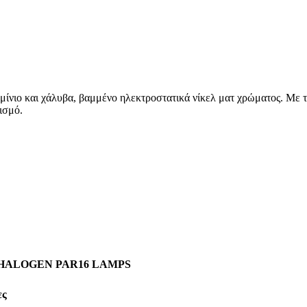
μίνιο και χάλυβα, βαμμένo ηλεκτροστατικά νίκελ ματ χρώματος. Με
ισμό.
 HALOGEN PAR16 LAMPS
ες