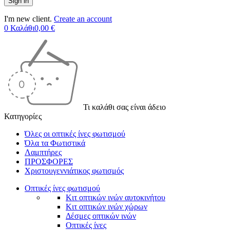
I'm new client.
Create an account
0
Καλάθι
0,00
€
Τι καλάθι σας είναι άδειο
Κατηγορίες
Όλες οι οπτικές ίνες φωτισμού
Όλα τα Φωτιστικά
Λαμπτήρες
ΠΡΟΣΦΟΡΕΣ
Χριστουγεννιάτικος φωτισμός
Οπτικές ίνες φωτισμού
Κιτ οπτικών ινών αυτοκινήτου
Κιτ οπτικών ινών χώρων
Δέσμες οπτικών ινών
Οπτικές ίνες