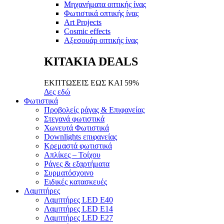
Μηχανήματα οπτικής ίνας
Φωτιστικά οπτικής ίνας
Art Projects
Cosmic effects
Αξεσουάρ οπτικής ίνας
ΚΙΤΑΚΙΑ DEALS
ΕΚΠΤΩΣΕΙΣ ΕΩΣ ΚΑΙ 59%
Δες εδώ
Φωτιστικά
Προβολείς ράγας & Επιφανείας
Στεγανά φωτιστικά
Χωνευτά Φωτιστικά
Downlights επιφανείας
Κρεμαστά φωτιστικά
Απλίκες – Τοίχου
Ράγες & εξαρτήματα
Συρματόσχοινο
Ειδικές κατασκευές
Λαμπτήρες
Λαμπτήρες LED E40
Λαμπτήρες LED E14
Λαμπτήρες LED E27