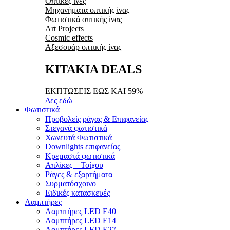
Οπτικές ίνες
Μηχανήματα οπτικής ίνας
Φωτιστικά οπτικής ίνας
Art Projects
Cosmic effects
Αξεσουάρ οπτικής ίνας
ΚΙΤΑΚΙΑ DEALS
ΕΚΠΤΩΣΕΙΣ ΕΩΣ ΚΑΙ 59%
Δες εδώ
Φωτιστικά
Προβολείς ράγας & Επιφανείας
Στεγανά φωτιστικά
Χωνευτά Φωτιστικά
Downlights επιφανείας
Κρεμαστά φωτιστικά
Απλίκες – Τοίχου
Ράγες & εξαρτήματα
Συρματόσχοινο
Ειδικές κατασκευές
Λαμπτήρες
Λαμπτήρες LED E40
Λαμπτήρες LED E14
Λαμπτήρες LED E27