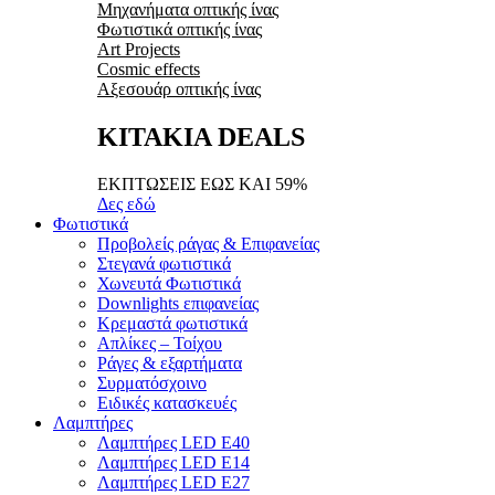
Μηχανήματα οπτικής ίνας
Φωτιστικά οπτικής ίνας
Art Projects
Cosmic effects
Αξεσουάρ οπτικής ίνας
ΚΙΤΑΚΙΑ DEALS
ΕΚΠΤΩΣΕΙΣ ΕΩΣ ΚΑΙ 59%
Δες εδώ
Φωτιστικά
Προβολείς ράγας & Επιφανείας
Στεγανά φωτιστικά
Χωνευτά Φωτιστικά
Downlights επιφανείας
Κρεμαστά φωτιστικά
Απλίκες – Τοίχου
Ράγες & εξαρτήματα
Συρματόσχοινο
Ειδικές κατασκευές
Λαμπτήρες
Λαμπτήρες LED E40
Λαμπτήρες LED E14
Λαμπτήρες LED E27