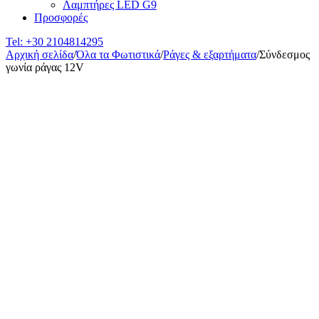
Λαμπτήρες LED G9
Προσφορές
Tel:
+30 2104814295
Αρχική σελίδα
/
Όλα τα Φωτιστικά
/
Ράγες & εξαρτήματα
/
Σύνδεσμος
γωνία ράγας 12V