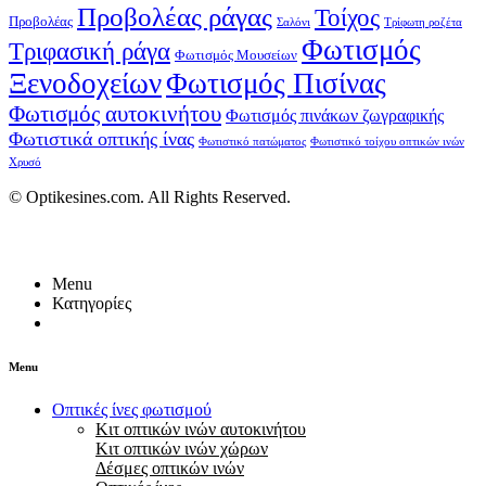
Προβολέας ράγας
Τοίχος
Προβολέας
Σαλόνι
Τρίφωτη ροζέτα
Φωτισμός
Τριφασική ράγα
Φωτισμός Μουσείων
Ξενοδοχείων
Φωτισμός Πισίνας
Φωτισμός αυτοκινήτου
Φωτισμός πινάκων ζωγραφικής
Φωτιστικά οπτικής ίνας
Φωτιστικό πατώματος
Φωτιστικό τοίχου οπτικών ινών
Χρυσό
© Optikesines.com. All Rights Reserved.
Menu
Κατηγορίες
Menu
Οπτικές ίνες φωτισμού
Κιτ οπτικών ινών αυτοκινήτου
Κιτ οπτικών ινών χώρων
Δέσμες οπτικών ινών