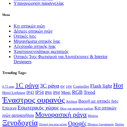
Υπαναχώρηση παραγγελίας
Menu
Κιτ οπτικών ινών
Δέσμες οπτικών ινών
Οπτικές ίνες
Μηχανήματα οπτικής ίνας
Αξεσουάρ οπτικής ίνας
Χριστουγεννιάτικος φωτισμός
Οπτικές Ίνες Φωτισμού για Αρχιτέκτονες & Interior
Designers
Trending Tags:
1C ράγα
Hot
3C ράγα
Flash light
Controller
0.75 mm
4W
14W
RGB
Trend
IP54
IP43
Music
Hotel Lighting
IP66
IP68
Έναστρος ουρανός
Βροχή με οπτικές ίνες
Απλίκα
Εσωτερικός χώρος
Κιτ οπτικών
Επίτοιχα
Ιδέες για φωτισμό πισίνας
Μονοφασική ράγα
ινών αυτοκινήτου
Μπάνιο
Ξενοδοχεία
Οροφές
Οπτική ίνα ανα μέτρο
Πίνακες ζωγραφικής
Πισίνα