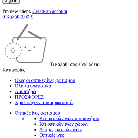
I'm new client.
Create an account
0
Καλάθι
0,00
€
Τι καλάθι σας είναι άδειο
Κατηγορίες
Όλες οι οπτικές ίνες φωτισμού
Όλα τα Φωτιστικά
Λαμπτήρες
ΠΡΟΣΦΟΡΕΣ
Χριστουγεννιάτικος φωτισμός
Οπτικές ίνες φωτισμού
Κιτ οπτικών ινών αυτοκινήτου
Κιτ οπτικών ινών χώρων
Δέσμες οπτικών ινών
Οπτικές ίνες