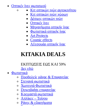
Οπτικές ίνες φωτισμού
Κιτ οπτικών ινών αυτοκινήτου
Κιτ οπτικών ινών χώρων
Δέσμες οπτικών ινών
Οπτικές ίνες
Μηχανήματα οπτικής ίνας
Φωτιστικά οπτικής ίνας
Art Projects
Cosmic effects
Αξεσουάρ οπτικής ίνας
ΚΙΤΑΚΙΑ DEALS
ΕΚΠΤΩΣΕΙΣ ΕΩΣ ΚΑΙ 59%
Δες εδώ
Φωτιστικά
Προβολείς ράγας & Επιφανείας
Στεγανά φωτιστικά
Χωνευτά Φωτιστικά
Downlights επιφανείας
Κρεμαστά φωτιστικά
Απλίκες – Τοίχου
Ράγες & εξαρτήματα