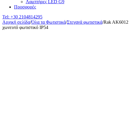
Λαμπτήρες LED G9
Προσφορές
Tel:
+30 2104814295
Αρχική σελίδα
/
Όλα τα Φωτιστικά
/
Στεγανά φωτιστικά
/
Rak AK6012
χωνευτό φωτιστικό IP54