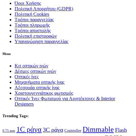
Όροι Χρήσης
Πολιτική Απορρήτου (GDPR)
Πολιτική Cookies
Τρόποι παραγγελίας
Τρόποι πληρωμής
Τρόποι αποστολής
Πολιτική επιστροφών
Υπαναχώρηση παραγγελίας
Menu
Κιτ οπτικών ινών
Δέσμες οπτικών ινών
Οπτικές ίνες
Μηχανήματα οπτικής ίνας
Αξεσουάρ οπτικής ίνας
Χριστουγεννιάτικος φωτισμός
Οπτικές Ίνες Φωτισμού για Αρχιτέκτονες & Interior
Designers
Trending Tags:
Dimmable
1C ράγα
3C ράγα
Flash
Controller
0.75 mm