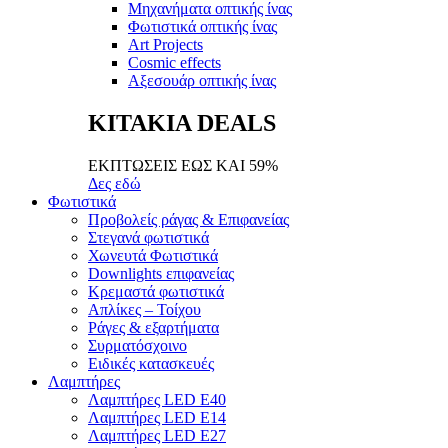
Μηχανήματα οπτικής ίνας
Φωτιστικά οπτικής ίνας
Art Projects
Cosmic effects
Αξεσουάρ οπτικής ίνας
ΚΙΤΑΚΙΑ DEALS
ΕΚΠΤΩΣΕΙΣ ΕΩΣ ΚΑΙ 59%
Δες εδώ
Φωτιστικά
Προβολείς ράγας & Επιφανείας
Στεγανά φωτιστικά
Χωνευτά Φωτιστικά
Downlights επιφανείας
Κρεμαστά φωτιστικά
Απλίκες – Τοίχου
Ράγες & εξαρτήματα
Συρματόσχοινο
Ειδικές κατασκευές
Λαμπτήρες
Λαμπτήρες LED E40
Λαμπτήρες LED E14
Λαμπτήρες LED E27