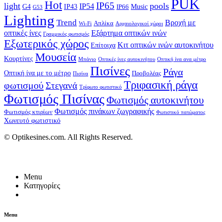
PUK
Hot
IP65
light
pools
IP54
G4
IP43
Music
IP66
G53
Lighting
Trend
Βροχή με
Απλίκα
Wi-Fi
Αρχαιολογικοί χώροι
οπτικές ίνες
Εξάρτημα οπτικών ινών
Γραμμικός φωτισμός
Εξωτερικός χώρος
Κιτ οπτικών ινών αυτοκινήτου
Επίτοιχα
Μουσεία
Κουρτίνες
Μπάνιο
Οπτικές ίνες αυτοκινήτου
Οπτική ίνα ανα μέτρο
Πισίνες
Ράγα
Οπτική ίνα με το μέτρο
Προβολέας
Πισίνα
Τριφασική ράγα
φωτισμού
Στεγανά
Τρίφωτο φωτιστικό
Φωτισμός Πισίνας
Φωτισμός αυτοκινήτου
Φωτισμός πινάκων ζωγραφικής
Φωτισμός κτιρίων
Φωτιστικό πατώματος
Χωνευτό φωτιστικό
© Optikesines.com. All Rights Reserved.
Menu
Κατηγορίες
Menu