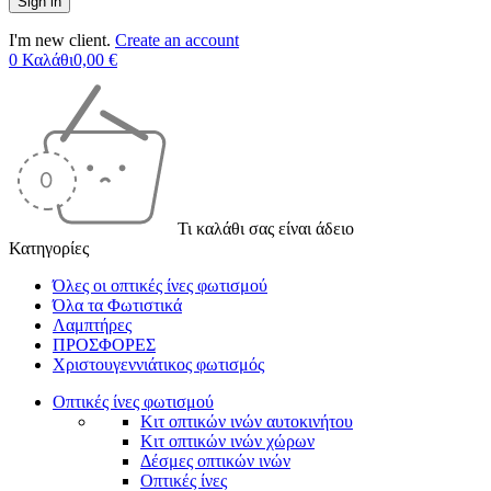
I'm new client.
Create an account
0
Καλάθι
0,00
€
Τι καλάθι σας είναι άδειο
Κατηγορίες
Όλες οι οπτικές ίνες φωτισμού
Όλα τα Φωτιστικά
Λαμπτήρες
ΠΡΟΣΦΟΡΕΣ
Χριστουγεννιάτικος φωτισμός
Οπτικές ίνες φωτισμού
Κιτ οπτικών ινών αυτοκινήτου
Κιτ οπτικών ινών χώρων
Δέσμες οπτικών ινών
Οπτικές ίνες