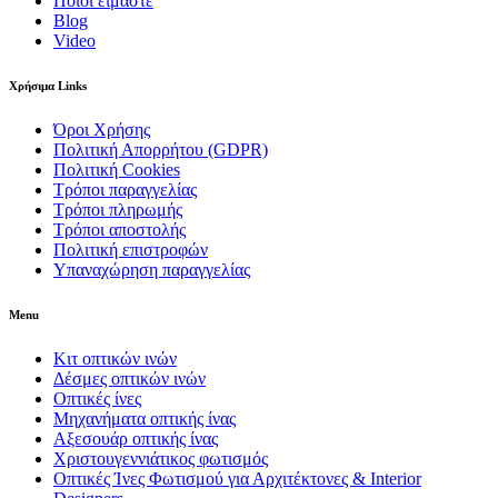
Ποιοι είμαστε
Blog
Video
Χρήσιμα Links
Όροι Χρήσης
Πολιτική Απορρήτου (GDPR)
Πολιτική Cookies
Τρόποι παραγγελίας
Τρόποι πληρωμής
Τρόποι αποστολής
Πολιτική επιστροφών
Υπαναχώρηση παραγγελίας
Menu
Κιτ οπτικών ινών
Δέσμες οπτικών ινών
Οπτικές ίνες
Μηχανήματα οπτικής ίνας
Αξεσουάρ οπτικής ίνας
Χριστουγεννιάτικος φωτισμός
Οπτικές Ίνες Φωτισμού για Αρχιτέκτονες & Interior