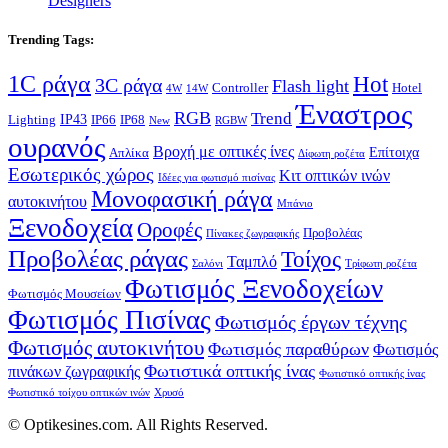
Designers
Trending Tags:
1C ράγα
Hot
3C ράγα
Flash light
Controller
Hotel
4W
14W
Έναστρος
RGB
Trend
IP43
Lighting
IP66
IP68
New
RGBW
ουρανός
Βροχή με οπτικές ίνες
Επίτοιχα
Απλίκα
Δίφωτη ροζέτα
Εσωτερικός χώρος
Κιτ οπτικών ινών
Ιδέες για φωτισμό πισίνας
Μονοφασική ράγα
αυτοκινήτου
Μπάνιο
Ξενοδοχεία
Οροφές
Προβολέας
Πίνακες ζωγραφικής
Προβολέας ράγας
Τοίχος
Ταμπλό
Σαλόνι
Τρίφωτη ροζέτα
Φωτισμός Ξενοδοχείων
Φωτισμός Μουσείων
Φωτισμός Πισίνας
Φωτισμός έργων τέχνης
Φωτισμός αυτοκινήτου
Φωτισμός παραθύρων
Φωτισμός
Φωτιστικά οπτικής ίνας
πινάκων ζωγραφικής
Φωτιστικό οπτικής ίνας
Φωτιστικό τοίχου οπτικών ινών
Χρυσό
© Optikesines.com. All Rights Reserved.