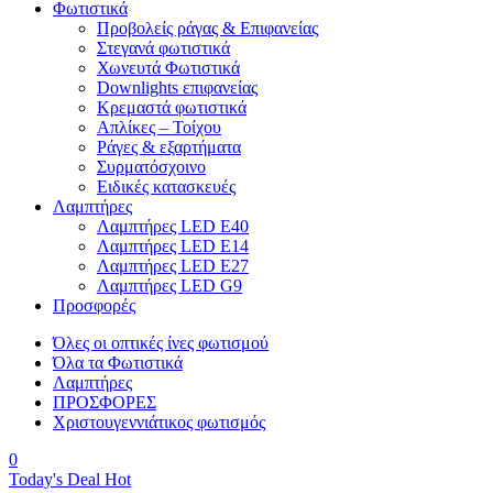
Φωτιστικά
Προβολείς ράγας & Επιφανείας
Στεγανά φωτιστικά
Χωνευτά Φωτιστικά
Downlights επιφανείας
Κρεμαστά φωτιστικά
Απλίκες – Τοίχου
Ράγες & εξαρτήματα
Συρματόσχοινο
Ειδικές κατασκευές
Λαμπτήρες
Λαμπτήρες LED E40
Λαμπτήρες LED E14
Λαμπτήρες LED E27
Λαμπτήρες LED G9
Προσφορές
Όλες οι οπτικές ίνες φωτισμού
Όλα τα Φωτιστικά
Λαμπτήρες
ΠΡΟΣΦΟΡΕΣ
Χριστουγεννιάτικος φωτισμός
0
Today's Deal
Hot