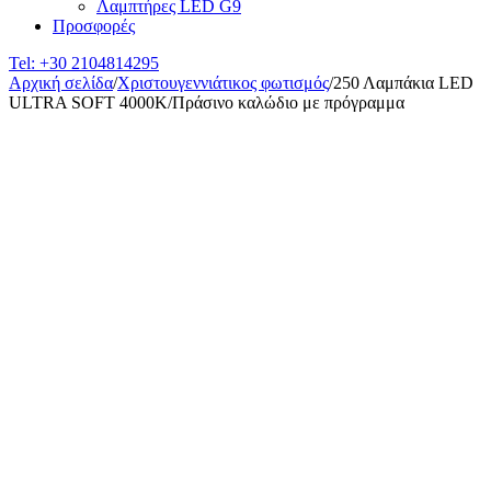
Λαμπτήρες LED G9
Προσφορές
Tel:
+30 2104814295
Αρχική σελίδα
/
Χριστουγεννιάτικος φωτισμός
/
250 Λαμπάκια LED
ULTRA SOFT 4000Κ/Πράσινο καλώδιο με πρόγραμμα
Sold out