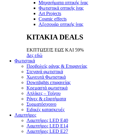
Μηχανήματα οπτικής ίνας
Φωτιστικά οπτικής ίνας
Art Projects
Cosmic effects
Αξεσουάρ οπτικής ίνας
ΚΙΤΑΚΙΑ DEALS
ΕΚΠΤΩΣΕΙΣ ΕΩΣ ΚΑΙ 59%
Δες εδώ
Φωτιστικά
Προβολείς ράγας & Επιφανείας
Στεγανά φωτιστικά
Χωνευτά Φωτιστικά
Downlights επιφανείας
Κρεμαστά φωτιστικά
Απλίκες – Τοίχου
Ράγες & εξαρτήματα
Συρματόσχοινο
Ειδικές κατασκευές
Λαμπτήρες
Λαμπτήρες LED E40
Λαμπτήρες LED E14
Λαμπτήρες LED E27