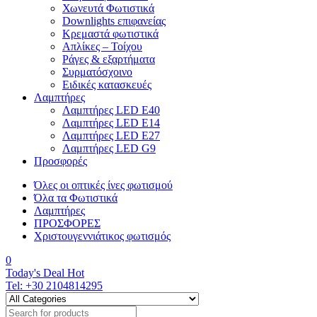
Χωνευτά Φωτιστικά
Downlights επιφανείας
Κρεμαστά φωτιστικά
Απλίκες – Τοίχου
Ράγες & εξαρτήματα
Συρματόσχοινο
Ειδικές κατασκευές
Λαμπτήρες
Λαμπτήρες LED E40
Λαμπτήρες LED E14
Λαμπτήρες LED E27
Λαμπτήρες LED G9
Προσφορές
Όλες οι οπτικές ίνες φωτισμού
Όλα τα Φωτιστικά
Λαμπτήρες
ΠΡΟΣΦΟΡΕΣ
Χριστουγεννιάτικος φωτισμός
0
Today's Deal
Hot
Tel:
+30 2104814295