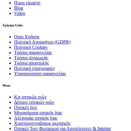
Ποιοι είμαστε
Blog
Video
Χρήσιμα Links
Όροι Χρήσης
Πολιτική Απορρήτου (GDPR)
Πολιτική Cookies
Τρόποι παραγγελίας
Τρόποι πληρωμής
Τρόποι αποστολής
Πολιτική επιστροφών
Υπαναχώρηση παραγγελίας
Menu
Κιτ οπτικών ινών
Δέσμες οπτικών ινών
Οπτικές ίνες
Μηχανήματα οπτικής ίνας
Αξεσουάρ οπτικής ίνας
Χριστουγεννιάτικος φωτισμός
Οπτικές Ίνες Φωτισμού για Αρχιτέκτονες & Interior