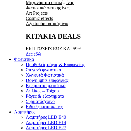
Μηχανήματα οπτικής ίνας
Φωτιστικά οπτικής ίνας
Art Projects
Cosmic effects
Αξεσουάρ οπτικής ίνας
ΚΙΤΑΚΙΑ DEALS
ΕΚΠΤΩΣΕΙΣ ΕΩΣ ΚΑΙ 59%
Δες εδώ
Φωτιστικά
Προβολείς ράγας & Επιφανείας
Στεγανά φωτιστικά
Χωνευτά Φωτιστικά
Downlights επιφανείας
Κρεμαστά φωτιστικά
Απλίκες – Τοίχου
Ράγες & εξαρτήματα
Συρματόσχοινο
Ειδικές κατασκευές
Λαμπτήρες
Λαμπτήρες LED E40
Λαμπτήρες LED E14
Λαμπτήρες LED E27