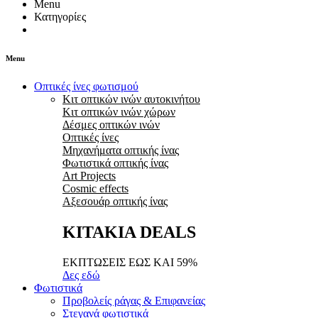
Menu
Κατηγορίες
Menu
Οπτικές ίνες φωτισμού
Κιτ οπτικών ινών αυτοκινήτου
Κιτ οπτικών ινών χώρων
Δέσμες οπτικών ινών
Οπτικές ίνες
Μηχανήματα οπτικής ίνας
Φωτιστικά οπτικής ίνας
Art Projects
Cosmic effects
Αξεσουάρ οπτικής ίνας
ΚΙΤΑΚΙΑ DEALS
ΕΚΠΤΩΣΕΙΣ ΕΩΣ ΚΑΙ 59%
Δες εδώ
Φωτιστικά
Προβολείς ράγας & Επιφανείας
Στεγανά φωτιστικά