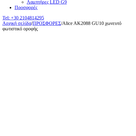
Λαμπτήρες LED G9
Προσφορές
Tel:
+30 2104814295
Αρχική σελίδα
/
ΠΡΟΣΦΟΡΕΣ
/
Alice AK2088 GU10 χωνευτό
φωτιστικό οροφής