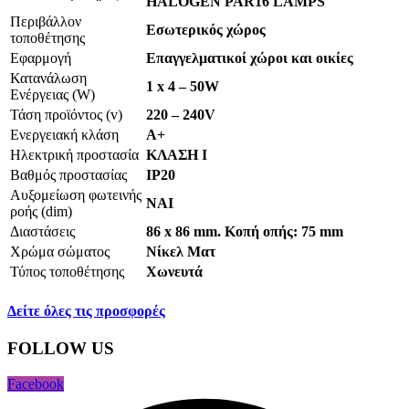
HALOGEN PAR16 LAMPS
Περιβάλλον
Εσωτερικός χώρος
τοποθέτησης
Εφαρμογή
Επαγγελματικοί χώροι και οικίες
Κατανάλωση
1 x 4 – 50W
Ενέργειας (W)
Τάση προϊόντος (v)
220 – 240V
Ενεργειακή κλάση
Α+
Ηλεκτρική προστασία
ΚΛΑΣΗ Ι
Βαθμός προστασίας
IP20
Αυξομείωση φωτεινής
NAI
ροής (dim)
Διαστάσεις
86 x 86 mm. Κοπή οπής: 75 mm
Χρώμα σώματος
Νίκελ Ματ
Τύπος τοποθέτησης
Χωνευτά
Δείτε όλες τις προσφορές
FOLLOW US
Facebook