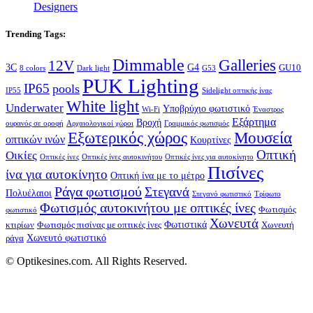
Designers
Trending Tags:
Dimmable
Galleries
12V
3C
G4
GU10
8 colors
Dark light
G53
PUK Lighting
IP65
pools
IP55
Sidelight οπτικής ίνας
White light
Underwater
Yποβρύχιο φωτιστικό
Wi-Fi
Έναστρος
Εξάρτημα
Βροχή
ουρανός σε οροφή
Αρχαιολογικοί χώροι
Γραμμικός φωτισμός
Μουσεία
Εξωτερικός χώρος
οπτικών ινών
Κουρτίνες
Οπτική
Οικίες
Οπτικές ίνες
Οπτικές ίνες αυτοκινήτου
Οπτικές ίνες για αυτοκίνητο
Πισίνες
ίνα για αυτοκίνητο
Οπτική ίνα με το μέτρο
Ράγα φωτισμού
Στεγανά
Πολυέλαιοι
Στεγανό φωτιστικό
Τρίφωτο
Φωτισμός αυτοκινήτου με οπτικές ίνες
Φωτισμός
φωτιστικό
Χωνευτά
Φωτιστικά
κτιρίων
Φωτισμός πισίνας με οπτικές ίνες
Χωνευτή
Χωνευτό φωτιστικό
ράγα
© Optikesines.com. All Rights Reserved.