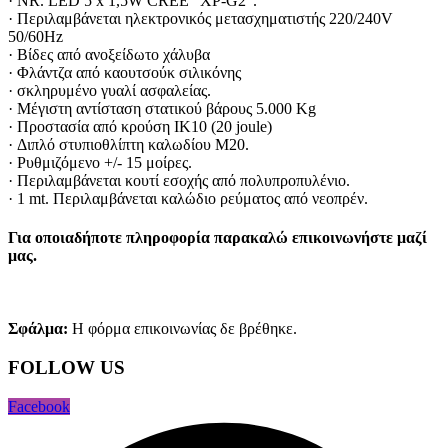
· NR. LED 5 x 1,5W CREE “XP-G2”.
· Περιλαμβάνεται ηλεκτρονικός μετασχηματιστής 220/240V
50/60Hz
· Βίδες από ανοξείδωτο χάλυβα
· Φλάντζα από καουτσούκ σιλικόνης
· σκληρυμένο γυαλί ασφαλείας.
· Μέγιστη αντίσταση στατικού βάρους 5.000 Kg
· Προστασία από κρούση IK10 (20 joule)
· Διπλό στυπιοθλίπτη καλωδίου M20.
· Ρυθμιζόμενο +/- 15 μοίρες.
· Περιλαμβάνεται κουτί εσοχής από πολυπροπυλένιο.
· 1 mt. Περιλαμβάνεται καλώδιο ρεύματος από νεοπρέν.
Για οποιαδήποτε πληροφορία παρακαλώ επικοινωνήστε μαζί
μας.
Σφάλμα:
Η φόρμα επικοινωνίας δε βρέθηκε.
FOLLOW US
Facebook