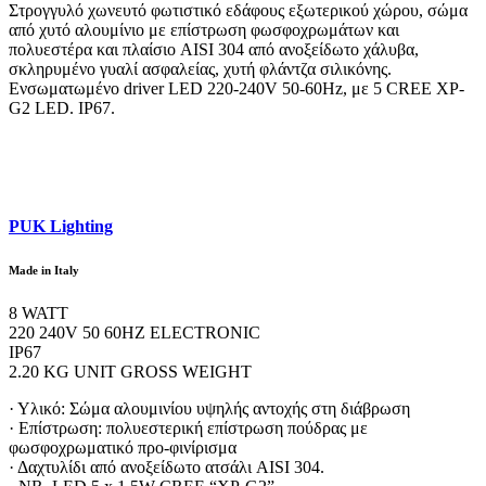
Στρογγυλό χωνευτό φωτιστικό εδάφους εξωτερικού χώρου, σώμα
από χυτό αλουμίνιο με επίστρωση φωσφοχρωμάτων και
πολυεστέρα και πλαίσιο AISI 304 από ανοξείδωτο χάλυβα,
σκληρυμένο γυαλί ασφαλείας, χυτή φλάντζα σιλικόνης.
Ενσωματωμένο driver LED 220-240V 50-60Hz, με 5 CREE XP-
G2 LED. IP67.
PUK Lighting
Made in Italy
8 WATT
220 240V 50 60HZ ELECTRONIC
IP67
2.20 KG UNIT GROSS WEIGHT
· Υλικό: Σώμα αλουμινίου υψηλής αντοχής στη διάβρωση
· Επίστρωση: πολυεστερική επίστρωση πούδρας με
φωσφοχρωματικό προ-φινίρισμα
· Δαχτυλίδι από ανοξείδωτο ατσάλι AISI 304.