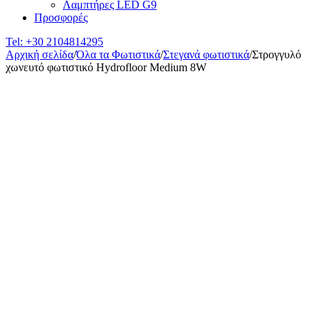
Λαμπτήρες LED G9
Προσφορές
Tel:
+30 2104814295
Αρχική σελίδα
/
Όλα τα Φωτιστικά
/
Στεγανά φωτιστικά
/
Στρογγυλό
χωνευτό φωτιστικό Hydrofloor Medium 8W