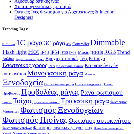
Αξεσουάρ οπτικής ίνας
Χριστουγεννιάτικος φωτισμός
Οπτικές Ίνες Φωτισμού για Αρχιτέκτονες & Interior
Designers
Trending Tags:
Dimmable
1C ράγα
3C ράγα
Controller
0.75 mm
4W
Hot
Flash light
pools
RGB
Trend
IP54
IP43
Music
IP66
IP68
Βροχή με οπτικές ίνες
Επίτοιχα
Απλίκα
Αρχαιολογικοί χώροι
Εσωτερικός χώρος
Κιτ οπτικών ινών
Ιδέες για φωτισμό πισίνας
Μονοφασική ράγα
αυτοκινήτου
Μπάνιο
Ξενοδοχεία
Οπτική ίνα ανα μέτρο
Πίνακες ζωγραφικής
Πισίνα
Προβολέας ράγας
Ράγα φωτισμού
Προβολέας
Τοίχος
Τριφασική ράγα
Φωτισμός
Σαλόνι
Τρίφωτο φωτιστικό
Φωτισμός Ξενοδοχείων
Μουσείων
Φωτισμός Πισίνας
Φωτισμός αυτοκινήτου
Φωτισμός πινάκων ζωγραφικής
Φωτισμός κτιρίων
Φωτιστικό πατώματος
Χωνευτό φωτιστικό
Χρυσό