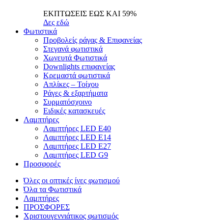
ΕΚΠΤΩΣΕΙΣ ΕΩΣ ΚΑΙ 59%
Δες εδώ
Φωτιστικά
Προβολείς ράγας & Επιφανείας
Στεγανά φωτιστικά
Χωνευτά Φωτιστικά
Downlights επιφανείας
Κρεμαστά φωτιστικά
Απλίκες – Τοίχου
Ράγες & εξαρτήματα
Συρματόσχοινο
Ειδικές κατασκευές
Λαμπτήρες
Λαμπτήρες LED E40
Λαμπτήρες LED E14
Λαμπτήρες LED E27
Λαμπτήρες LED G9
Προσφορές
Όλες οι οπτικές ίνες φωτισμού
Όλα τα Φωτιστικά
Λαμπτήρες
ΠΡΟΣΦΟΡΕΣ
Χριστουγεννιάτικος φωτισμός