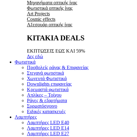
Μηχανήματα οπτικής ίνας
Φωτιστικά οπτικής ίνας
Art Projects
Cosmic effects
Αξεσουάρ οπτικής ίνας
ΚΙΤΑΚΙΑ DEALS
ΕΚΠΤΩΣΕΙΣ ΕΩΣ ΚΑΙ 59%
Δες εδώ
Φωτιστικά
Προβολείς ράγας & Επιφανείας
Στεγανά φωτιστικά
Χωνευτά Φωτιστικά
Downlights επιφανείας
Κρεμαστά φωτιστικά
Απλίκες – Τοίχου
Ράγες & εξαρτήματα
Συρματόσχοινο
Ειδικές κατασκευές
Λαμπτήρες
Λαμπτήρες LED E40
Λαμπτήρες LED E14
Λαμπτήρες LED E27