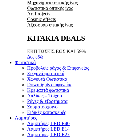
Μηχανήματα οπτικής ίνας
Φωτιστικά οπτικής ίνας
Art Projects
Cosmic effects
Αξεσουάρ οπτικής ίνας
ΚΙΤΑΚΙΑ DEALS
ΕΚΠΤΩΣΕΙΣ ΕΩΣ ΚΑΙ 59%
Δες εδώ
Φωτιστικά
Προβολείς ράγας & Επιφανείας
Στεγανά φωτιστικά
Χωνευτά Φωτιστικά
Downlights επιφανείας
Κρεμαστά φωτιστικά
Απλίκες – Τοίχου
Ράγες & εξαρτήματα
Συρματόσχοινο
Ειδικές κατασκευές
Λαμπτήρες
Λαμπτήρες LED E40
Λαμπτήρες LED E14
Λαμπτήρες LED E27