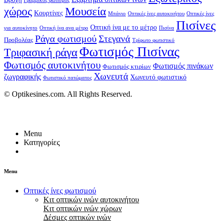
Γραμμικός φωτισμός
Μουσεία
χώρος
Κουρτίνες
Μπάνιο
Οπτικές ίνες αυτοκινήτου
Οπτικές ίνες
Πισίνες
Οπτική ίνα με το μέτρο
για αυτοκίνητο
Οπτική ίνα ανα μέτρο
Πισίνα
Ράγα φωτισμού
Στεγανά
Προβολέας
Τρίφωτο φωτιστικό
Φωτισμός Πισίνας
Τριφασική ράγα
Φωτισμός αυτοκινήτου
Φωτισμός πινάκων
Φωτισμός κτιρίων
Χωνευτά
ζωγραφικής
Χωνευτό φωτιστικό
Φωτιστικό πατώματος
© Optikesines.com. All Rights Reserved.
Menu
Κατηγορίες
Menu
Οπτικές ίνες φωτισμού
Κιτ οπτικών ινών αυτοκινήτου
Κιτ οπτικών ινών χώρων
Δέσμες οπτικών ινών