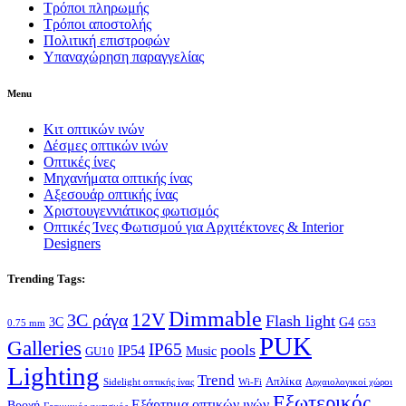
Τρόποι πληρωμής
Τρόποι αποστολής
Πολιτική επιστροφών
Υπαναχώρηση παραγγελίας
Menu
Κιτ οπτικών ινών
Δέσμες οπτικών ινών
Οπτικές ίνες
Μηχανήματα οπτικής ίνας
Αξεσουάρ οπτικής ίνας
Χριστουγεννιάτικος φωτισμός
Οπτικές Ίνες Φωτισμού για Αρχιτέκτονες & Interior
Designers
Trending Tags:
Dimmable
12V
3C ράγα
Flash light
3C
G4
0.75 mm
G53
PUK
Galleries
IP65
pools
IP54
Music
GU10
Lighting
Trend
Απλίκα
Sidelight οπτικής ίνας
Wi-Fi
Αρχαιολογικοί χώροι
Εξωτερικός
Εξάρτημα οπτικών ινών
Βροχή