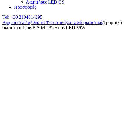
Λαμπτήρες LED G9
Προσφορές
Tel:
+30 2104814295
Αρχική σελίδα
/
Όλα τα Φωτιστικά
/
Στεγανά φωτιστικά
/
Γραμμικό
φωτιστικό Line-B Slight 35 Arms LED 39W