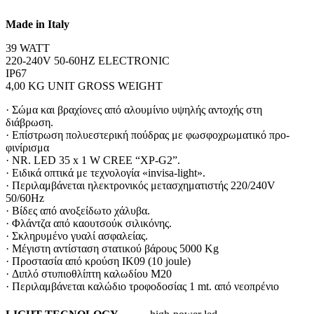
Made in Italy
39 WATT
220-240V 50-60HZ ELECTRONIC
IP67
4,00 KG UNIT GROSS WEIGHT
· Σώμα και βραχίονες από αλουμίνιο υψηλής αντοχής στη
διάβρωση.
· Επίστρωση πολυεστερική πούδρας με φωσφοχρωματικό προ-
φινίρισμα
· NR. LED 35 x 1 W CREE “XP-G2”.
· Ειδικά οπτικά με τεχνολογία «invisa-light».
· Περιλαμβάνεται ηλεκτρονικός μετασχηματιστής 220/240V
50/60Hz
· Βίδες από ανοξείδωτο χάλυβα.
· Φλάντζα από καουτσούκ σιλικόνης.
· Σκληρυμένο γυαλί ασφαλείας.
· Μέγιστη αντίσταση στατικού βάρους 5000 Kg
· Προστασία από κρούση IK09 (10 joule)
· Διπλό στυπιοθλίπτη καλωδίου M20
· Περιλαμβάνεται καλώδιο τροφοδοσίας 1 mt. από νεοπρένιο