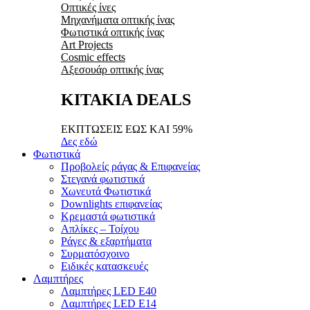
Οπτικές ίνες
Μηχανήματα οπτικής ίνας
Φωτιστικά οπτικής ίνας
Art Projects
Cosmic effects
Αξεσουάρ οπτικής ίνας
ΚΙΤΑΚΙΑ DEALS
ΕΚΠΤΩΣΕΙΣ ΕΩΣ ΚΑΙ 59%
Δες εδώ
Φωτιστικά
Προβολείς ράγας & Επιφανείας
Στεγανά φωτιστικά
Χωνευτά Φωτιστικά
Downlights επιφανείας
Κρεμαστά φωτιστικά
Απλίκες – Τοίχου
Ράγες & εξαρτήματα
Συρματόσχοινο
Ειδικές κατασκευές
Λαμπτήρες
Λαμπτήρες LED E40
Λαμπτήρες LED E14