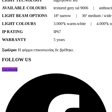
LIGHT TECNOLOGY
high-power led
AVAILABLE COLOURS
textured grey ral 9006 | anthraci
LIGHT BEAM OPTIONS
18º narrow | 36º medium / wide
LIGHT COLOURS
3.000ºk warm-white | 4.000ºk ne
IP RATING
IP67
WARRANTY
5 years
Σφάλμα:
Η φόρμα επικοινωνίας δε βρέθηκε.
FOLLOW US
Facebook