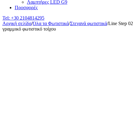
Λαμπτήρες LED G9
Προσφορές
Tel:
+30 2104814295
Αρχική σελίδα
/
Όλα τα Φωτιστικά
/
Στεγανά φωτιστικά
/
Line Step 02
γραμμικό φωτιστικό τοίχου