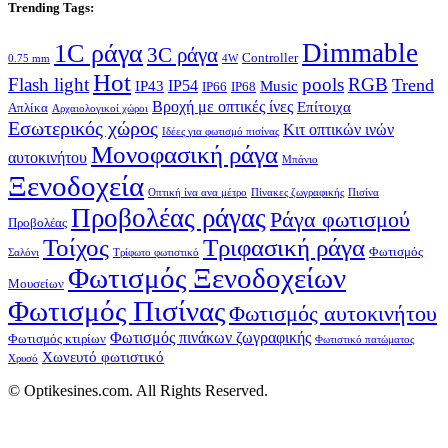
Trending Tags:
Dimmable
1C ράγα
3C ράγα
Controller
0.75 mm
4W
Hot
Flash light
pools
RGB
Trend
IP54
IP43
Music
IP66
IP68
Βροχή με οπτικές ίνες
Επίτοιχα
Απλίκα
Αρχαιολογικοί χώροι
Εσωτερικός χώρος
Κιτ οπτικών ινών
Ιδέες για φωτισμό πισίνας
Μονοφασική ράγα
αυτοκινήτου
Μπάνιο
Ξενοδοχεία
Οπτική ίνα ανα μέτρο
Πίνακες ζωγραφικής
Πισίνα
Προβολέας ράγας
Ράγα φωτισμού
Προβολέας
Τοίχος
Τριφασική ράγα
Φωτισμός
Σαλόνι
Τρίφωτο φωτιστικό
Φωτισμός Ξενοδοχείων
Μουσείων
Φωτισμός Πισίνας
Φωτισμός αυτοκινήτου
Φωτισμός πινάκων ζωγραφικής
Φωτισμός κτιρίων
Φωτιστικό πατώματος
Χωνευτό φωτιστικό
Χρυσό
© Optikesines.com. All Rights Reserved.