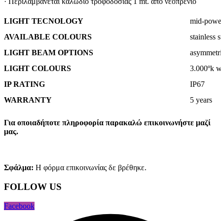
· Περιλαμβάνεται καλώδιο τροφοδοσίας 1 mt. από νεοπρένιο
LIGHT TECNOLOGY
mid-powe
AVAILABLE COLOURS
stainless s
LIGHT BEAM OPTIONS
asymmetri
LIGHT COLOURS
3.000ºk 
IP RATING
IP67
WARRANTY
5 years
Για οποιαδήποτε πληροφορία παρακαλώ επικοινωνήστε μαζί
μας.
Σφάλμα:
Η φόρμα επικοινωνίας δε βρέθηκε.
FOLLOW US
Facebook