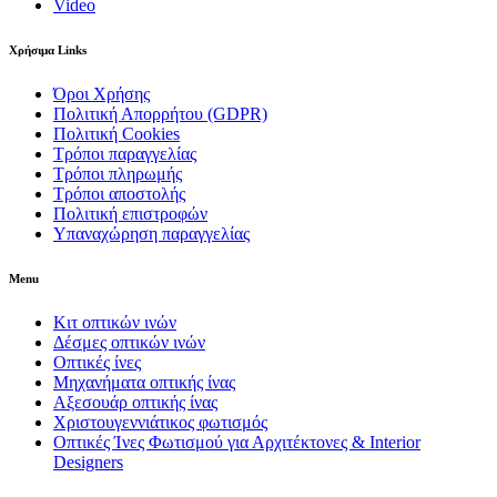
Video
Χρήσιμα Links
Όροι Χρήσης
Πολιτική Απορρήτου (GDPR)
Πολιτική Cookies
Τρόποι παραγγελίας
Τρόποι πληρωμής
Τρόποι αποστολής
Πολιτική επιστροφών
Υπαναχώρηση παραγγελίας
Menu
Κιτ οπτικών ινών
Δέσμες οπτικών ινών
Οπτικές ίνες
Μηχανήματα οπτικής ίνας
Αξεσουάρ οπτικής ίνας
Χριστουγεννιάτικος φωτισμός
Οπτικές Ίνες Φωτισμού για Αρχιτέκτονες & Interior
Designers