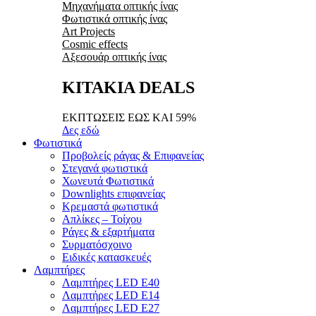
Μηχανήματα οπτικής ίνας
Φωτιστικά οπτικής ίνας
Art Projects
Cosmic effects
Αξεσουάρ οπτικής ίνας
ΚΙΤΑΚΙΑ DEALS
ΕΚΠΤΩΣΕΙΣ ΕΩΣ ΚΑΙ 59%
Δες εδώ
Φωτιστικά
Προβολείς ράγας & Επιφανείας
Στεγανά φωτιστικά
Χωνευτά Φωτιστικά
Downlights επιφανείας
Κρεμαστά φωτιστικά
Απλίκες – Τοίχου
Ράγες & εξαρτήματα
Συρματόσχοινο
Ειδικές κατασκευές
Λαμπτήρες
Λαμπτήρες LED E40
Λαμπτήρες LED E14
Λαμπτήρες LED E27