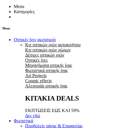
Menu
Κατηγορίες
Menu
Οπτικές ίνες φωτισμού
Κιτ οπτικών ινών αυτοκινήτου
Κιτ οπτικών ινών χώρων
Δέσμες οπτικών ινών
Οπτικές ίνες
Μηχανήματα οπτικής ίνας
Φωτιστικά οπτικής ίνας
Art Projects
Cosmic effects
Αξεσουάρ οπτικής ίνας
ΚΙΤΑΚΙΑ DEALS
ΕΚΠΤΩΣΕΙΣ ΕΩΣ ΚΑΙ 59%
Δες εδώ
Φωτιστικά
Προβολείς ράγας & Επιφανείας