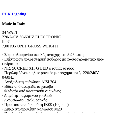
PUK Lighting
Made in Italy
34 WATT
220-240V 50-60HZ ELECTRONIC
IP67
7,00 KG UNIT GROSS WEIGHT
· Σώμα αλουμινίου υψηλής αντοχής στη διάβρωση
· Επίστρωση πολυεστερική πούδρας με φωσφοχρωματικό προ-
φινίρισμα
· NR. 56 CREE XH-G LED μεσαίας ισχύος
· Περιλαμβάνεται ηλεκτρονικός μετασχηματιστής 220/240V
0/60Hz
· Ανοξείδωτη επένδυση AISI 304
· Βίδες από ανοξείδωτο χάλυβα
· Φλάντζα από καουτσούκ σιλικόνης
· Διαχύτης παγωμένου γυαλιού
· Ανοξείδωτο μανίκι εσοχής
· Προστασία από κρούση IK09 (10 joule)
· Διπλό στυπιοθλίπτη καλωδίου M20