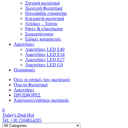
Στεγανά φωτιστικά
Χωνευτά Φωτιστικά
Downlights επιφανείας
Κρεμαστά φωτιστικά
Απλίκες – Τοίχου
Ράγες & εξαρτήματα
Συρματόσχοινο
Ειδικές κατασκευές
Λαμπτήρες
Λαμπτήρες LED E40
Λαμπτήρες LED E14
Λαμπτήρες LED E27
Λαμπτήρες LED G9
Προσφορές
Όλες οι οπτικές ίνες φωτισμού
Όλα τα Φωτιστικά
Λαμπτήρες
ΠΡΟΣΦΟΡΕΣ
Χριστουγεννιάτικος φωτισμός
0
Today's Deal
Hot
Tel:
+30 2104814295