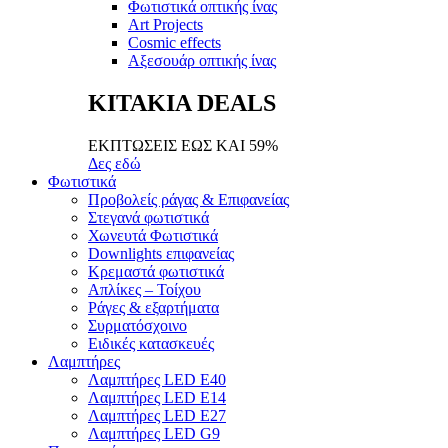
Φωτιστικά οπτικής ίνας
Art Projects
Cosmic effects
Αξεσουάρ οπτικής ίνας
ΚΙΤΑΚΙΑ DEALS
ΕΚΠΤΩΣΕΙΣ ΕΩΣ ΚΑΙ 59%
Δες εδώ
Φωτιστικά
Προβολείς ράγας & Επιφανείας
Στεγανά φωτιστικά
Χωνευτά Φωτιστικά
Downlights επιφανείας
Κρεμαστά φωτιστικά
Απλίκες – Τοίχου
Ράγες & εξαρτήματα
Συρματόσχοινο
Ειδικές κατασκευές
Λαμπτήρες
Λαμπτήρες LED E40
Λαμπτήρες LED E14
Λαμπτήρες LED E27
Λαμπτήρες LED G9