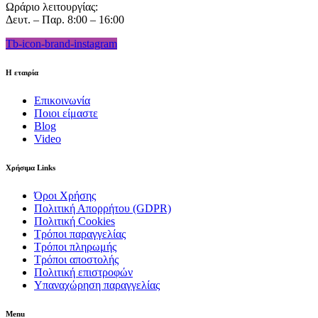
Ωράριο λειτουργίας:
Δευτ. – Παρ. 8:00 – 16:00
Tb-icon-brand-instagram
Η εταιρία
Επικοινωνία
Ποιοι είμαστε
Blog
Video
Χρήσιμα Links
Όροι Χρήσης
Πολιτική Απορρήτου (GDPR)
Πολιτική Cookies
Τρόποι παραγγελίας
Τρόποι πληρωμής
Τρόποι αποστολής
Πολιτική επιστροφών
Υπαναχώρηση παραγγελίας
Menu