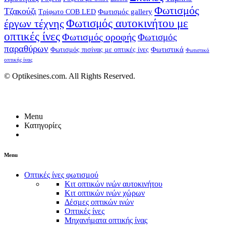
Φωτισμός
Τζακούζι
Φωτισμός gallery
Τρίφωτο COB LED
έργων τέχνης
Φωτισμός αυτοκινήτου με
οπτικές ίνες
Φωτισμός οροφής
Φωτισμός
παραθύρων
Φωτιστικά
Φωτισμός πισίνας με οπτικές ίνες
Φωτιστικό
οπτικής ίνας
© Optikesines.com. All Rights Reserved.
Menu
Κατηγορίες
Menu
Οπτικές ίνες φωτισμού
Κιτ οπτικών ινών αυτοκινήτου
Κιτ οπτικών ινών χώρων
Δέσμες οπτικών ινών
Οπτικές ίνες
Μηχανήματα οπτικής ίνας