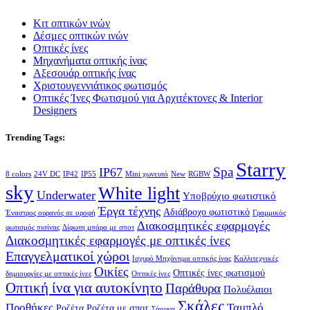
Κιτ οπτικών ινών
Δέσμες οπτικών ινών
Οπτικές ίνες
Μηχανήματα οπτικής ίνας
Αξεσουάρ οπτικής ίνας
Χριστουγεννιάτικος φωτισμός
Οπτικές Ίνες Φωτισμού για Αρχιτέκτονες & Interior
Designers
Trending Tags:
Starry
Spa
IP67
8 colors
24V DC
IP42
IP55
Mini χωνευτό
New
RGBW
sky
White light
Underwater
Yποβρύχιο φωτιστικό
Έργα τέχνης
Αδιάβροχο φωτιστικό
Έναστρος ουρανός σε οροφή
Γραμμικός
Διακοσμητικές εφαρμογές
φωτισμός πισίνας
Δίφωτη μπάρα με σποτ
Διακοσμητικές εφαρμογές με οπτικές ίνες
Επαγγελματικοί χώροι
Ισχυρό Μηχάνημα οπτικής ίνας
Καλλιτεχνικές
Οικίες
Οπτικές ίνες φωτισμού
δημιουργίες με οπτικές ίνες
Οπτικές ίνες
Οπτική ίνα για αυτοκίνητο
Παράθυρα
Πολυέλαιοι
Σκάλες
Προθήκες
Ταμπλό
Ροζέτα
Ροζέτα με σποτ
Σάουνα