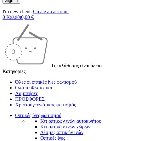
I'm new client.
Create an account
0
Καλάθι
0,00
€
Τι καλάθι σας είναι άδειο
Κατηγορίες
Όλες οι οπτικές ίνες φωτισμού
Όλα τα Φωτιστικά
Λαμπτήρες
ΠΡΟΣΦΟΡΕΣ
Χριστουγεννιάτικος φωτισμός
Οπτικές ίνες φωτισμού
Κιτ οπτικών ινών αυτοκινήτου
Κιτ οπτικών ινών χώρων
Δέσμες οπτικών ινών
Οπτικές ίνες