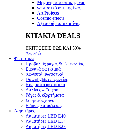
Μηχανήματα οπτικής ίνας
Φωτιστικά οπτικής ίνας
Art Projects
Cosmic effects
Αξεσουάρ οπτικής ίνας
ΚΙΤΑΚΙΑ DEALS
ΕΚΠΤΩΣΕΙΣ ΕΩΣ ΚΑΙ 59%
Δες εδώ
Φωτιστικά
Προβολείς ράγας & Επιφανείας
Στεγανά φωτιστικά
Χωνευτά Φωτιστικά
Downlights επιφανείας
Κρεμαστά φωτιστικά
Απλίκες – Τοίχου
Ράγες & εξαρτήματα
Συρματόσχοινο
Ειδικές κατασκευές
Λαμπτήρες
Λαμπτήρες LED E40
Λαμπτήρες LED E14
Λαμπτήρες LED E27