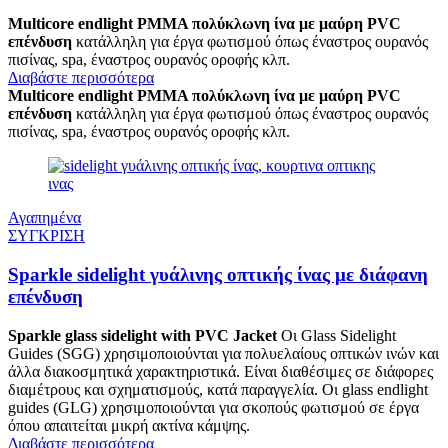
Multicore endlight PMMA πολύκλωνη ίνα με μαύρη PVC
επένδυση
κατάλληλη για έργα φωτισμού όπως έναστρος ουρανός
πισίνας, spa, έναστρος ουρανός οροφής κλπ.
Διαβάστε περισσότερα
Multicore endlight PMMA πολύκλωνη ίνα με μαύρη PVC
επένδυση
κατάλληλη για έργα φωτισμού όπως έναστρος ουρανός
πισίνας, spa, έναστρος ουρανός οροφής κλπ.
Αγαπημένα
ΣΥΓΚΡΙΣΗ
Sparkle sidelight γυάλινης οπτικής ίνας με διάφανη
επένδυση
Sparkle glass sidelight with PVC Jacket
Οι Glass Sidelight
Guides (SGG) χρησιμοποιούνται για πολυελαίους οπτικών ινών και
άλλα διακοσμητικά χαρακτηριστικά. Είναι διαθέσιμες σε διάφορες
διαμέτρους και σχηματισμούς, κατά παραγγελία. Οι glass endlight
guides (GLG) χρησιμοποιούνται για σκοπούς φωτισμού σε έργα
όπου απαιτείται μικρή ακτίνα κάμψης.
Διαβάστε περισσότερα