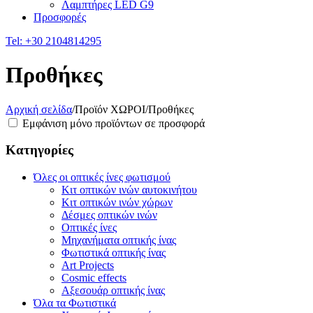
Λαμπτήρες LED G9
Προσφορές
Tel:
+30 2104814295
Προθήκες
Αρχική σελίδα
/
Προϊόν ΧΩΡΟΙ
/
Προθήκες
Εμφάνιση μόνο προϊόντων σε προσφορά
Κατηγορίες
Όλες οι οπτικές ίνες φωτισμού
Κιτ οπτικών ινών αυτοκινήτου
Κιτ οπτικών ινών χώρων
Δέσμες οπτικών ινών
Οπτικές ίνες
Μηχανήματα οπτικής ίνας
Φωτιστικά οπτικής ίνας
Art Projects
Cosmic effects
Αξεσουάρ οπτικής ίνας
Όλα τα Φωτιστικά