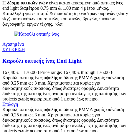
Η
δέσμη οπτικών ινών
είναι κατασκευασμένη από οπτικές ίνες
end light διαμέτρου 0,75 mm & 1.00 mm 4 μέτρα μήκος.
Κατάλληλη για φωτισμό & διακόσμηση έναστρων ουρανών (starry
sky) αυτοκινήτων και σπιτιών, κουρτινών, βροχών, πινάκων
ζωγραφικής, έργων τέχνης, κλπ.
Αγαπημένα
ΣΥΓΚΡΙΣΗ
Καρούλι οπτικής ίνας End Light
167,40
€
–
176,00
€
Price range: 167,40 € through 176,00 €
Καρούλι οπτικής ίνας υψηλής απόδοσης PMMA χωρίς επένδυση
από 0,25 mm ως 3 mm. Χρησιμοποιείται κυρίως για
διακοσμητικούς σκοπούς, όπως έναστρες οροφές. Δυνατότητα
διάθεσης της οπτικής ίνας ανά μέτρο αναλόγως της απαίτησης των
projects χωρίς περιορισμό από 1 μέτρο έως άπειρο.
Επιλογή
Καρούλι οπτικής ίνας υψηλής απόδοσης PMMA χωρίς επένδυση
από 0,25 mm ως 3 mm. Χρησιμοποιείται κυρίως για
διακοσμητικούς σκοπούς, όπως έναστρες οροφές. Δυνατότητα
διάθεσης της οπτικής ίνας ανά μέτρο αναλόγως της απαίτησης των
projects χωρίς περιορισμό από 1 μέτρο έως άπειρο.