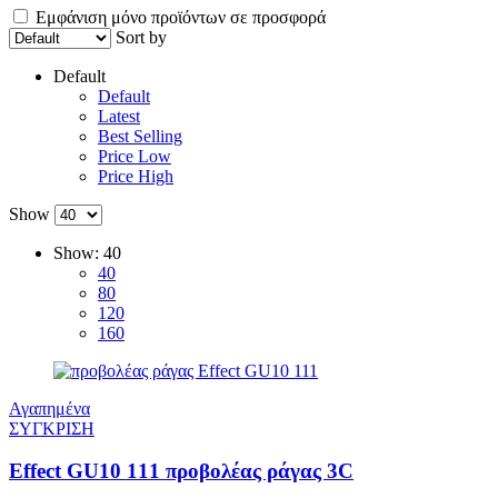
Εμφάνιση μόνο προϊόντων σε προσφορά
Sort by
Default
Default
Latest
Best Selling
Price Low
Price High
Show
Show:
40
40
80
120
160
Αγαπημένα
ΣΥΓΚΡΙΣΗ
Effect GU10 111 προβολέας ράγας 3C