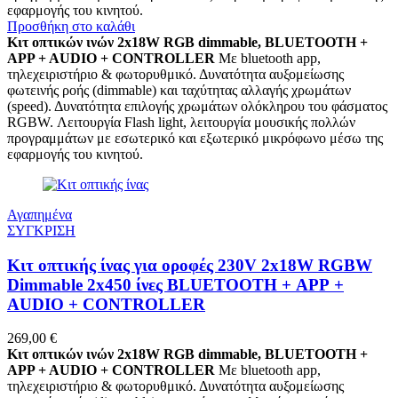
εφαρμογής του κινητού.
Προσθήκη στο καλάθι
Κιτ οπτικών ινών 2x18W RGB dimmable, BLUETOOTH +
APP + AUDIO + CONTROLLER
Με bluetooth app,
τηλεχειριστήριο & φωτορυθμικό. Δυνατότητα αυξομείωσης
φωτεινής ροής (dimmable) και ταχύτητας αλλαγής χρωμάτων
(speed). Δυνατότητα επιλογής χρωμάτων ολόκληρου του φάσματος
RGBW. Λειτουργία Flash light, λειτουργία μουσικής πολλών
προγραμμάτων με εσωτερικό και εξωτερικό μικρόφωνο μέσω της
εφαρμογής του κινητού.
Αγαπημένα
ΣΥΓΚΡΙΣΗ
Κιτ οπτικής ίνας για οροφές 230V 2x18W RGBW
Dimmable 2x450 ίνες BLUETOOTH + APP +
AUDIO + CONTROLLER
269,00
€
Κιτ οπτικών ινών 2x18W RGB dimmable, BLUETOOTH +
APP + AUDIO + CONTROLLER
Με bluetooth app,
τηλεχειριστήριο & φωτορυθμικό. Δυνατότητα αυξομείωσης