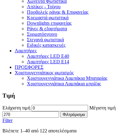
Χωνευτά Φωτιστικά
Απλίκες - Τοίχου
Προβολείς ράγας & Επιφανείας
Κρεμαστά φωτιστικά
Downlights επιφανείας
Ράγες & εξαρτήματα
Συρματόσχοινο
Στεγανά φωτιστικά
Ειδικές κατασκευές
Λαμπτήρες
Λαμπτήρες LED E40
Λαμπτήρες LED E14
ΠΡΟΣΦΟΡΕΣ
Χριστουγεννιάτικος φωτισμός
Χριστουγεννιάτικα Λαμπάκια Μπαταρίας
Χριστουγεννιάτικα Λαμπάκια μπρίζας
Τιμή
Ελάχιστη τιμή
Μέγιστη τιμή
Φιλτράρισμα
Filter
Βλέπετε 1–40 από 122 αποτελέσματα