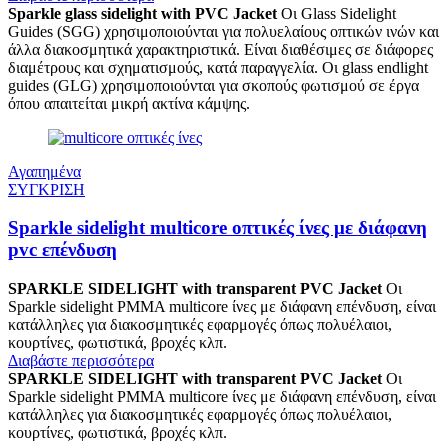
Sparkle glass sidelight with PVC Jacket
Οι Glass Sidelight
Guides (SGG) χρησιμοποιούνται για πολυελαίους οπτικών ινών και
άλλα διακοσμητικά χαρακτηριστικά. Είναι διαθέσιμες σε διάφορες
διαμέτρους και σχηματισμούς, κατά παραγγελία. Οι glass endlight
guides (GLG) χρησιμοποιούνται για σκοπούς φωτισμού σε έργα
όπου απαιτείται μικρή ακτίνα κάμψης.
Αγαπημένα
ΣΥΓΚΡΙΣΗ
Sparkle sidelight multicore οπτικές ίνες με διάφανη
pvc επένδυση
SPARKLE SIDELIGHT with transparent PVC Jacket
Οι
Sparkle sidelight PMMA multicore ίνες με διάφανη επένδυση, είναι
κατάλληλες για διακοσμητικές εφαρμογές όπως πολυέλαιοι,
κουρτίνες, φωτιστικά, βροχές κλπ.
Διαβάστε περισσότερα
SPARKLE SIDELIGHT with transparent PVC Jacket
Οι
Sparkle sidelight PMMA multicore ίνες με διάφανη επένδυση, είναι
κατάλληλες για διακοσμητικές εφαρμογές όπως πολυέλαιοι,
κουρτίνες, φωτιστικά, βροχές κλπ.