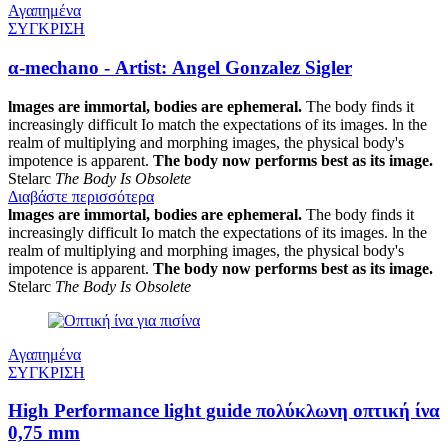
Αγαπημένα
ΣΥΓΚΡΙΣΗ
α-mechano - Artist: Angel Gonzalez Sigler
lmages are immortal, bodies are ephemeral.
The body finds it
increasingly difficult Ιο match the expectations of its images. ln the
realm of multiplying and morphing images, the physical body's
impotence is apparent.
The body now performs best as its image.
Stelarc
The Body Ιs Obsolete
Διαβάστε περισσότερα
lmages are immortal, bodies are ephemeral.
The body finds it
increasingly difficult Ιο match the expectations of its images. ln the
realm of multiplying and morphing images, the physical body's
impotence is apparent.
The body now performs best as its image.
Stelarc
The Body Ιs Obsolete
Αγαπημένα
ΣΥΓΚΡΙΣΗ
High Performance light guide πολύκλωνη οπτική ίνα
0,75 mm