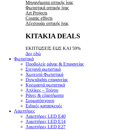
Μηχανήματα οπτικής ίνας
Φωτιστικά οπτικής ίνας
Art Projects
Cosmic effects
Αξεσουάρ οπτικής ίνας
ΚΙΤΑΚΙΑ DEALS
ΕΚΠΤΩΣΕΙΣ ΕΩΣ ΚΑΙ 59%
Δες εδώ
Φωτιστικά
Προβολείς ράγας & Επιφανείας
Στεγανά φωτιστικά
Χωνευτά Φωτιστικά
Downlights επιφανείας
Κρεμαστά φωτιστικά
Απλίκες – Τοίχου
Ράγες & εξαρτήματα
Συρματόσχοινο
Ειδικές κατασκευές
Λαμπτήρες
Λαμπτήρες LED E40
Λαμπτήρες LED E14
Λαμπτήρες LED E27